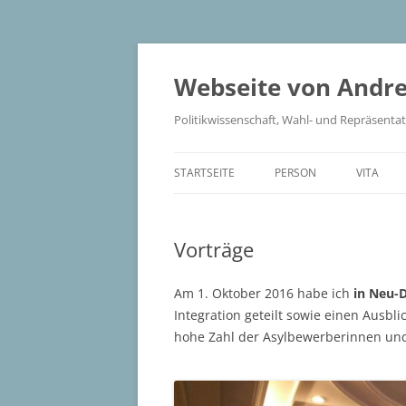
Zum
Inhalt
springen
Webseite von Andr
Politikwissenschaft, Wahl- und Repräsenta
STARTSEITE
PERSON
VITA
Vorträge
Am 1. Oktober 2016 habe ich
in Neu-D
Integration geteilt sowie einen Ausb
hohe Zahl der Asylbewerberinnen und