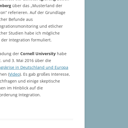
mberg
über das „Musterland der
ion“ referieren. Auf der Grundlage
cher Befunde aus
egrationsmonitoring und etlicher
cher Studien habe ich mögliche
e der Integration formuliert.
ladung der
Cornell University
habe
2. und 3. Mai 2016 über die
ingskrise in Deutschland und Europa
hen (
Video
). Es gab großes Interesse,
achfragen und einige skeptische
en im Hinblick auf die
orderung Integration.