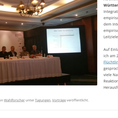
Württe
Integrat
empiris
dem Int
empiris
Leitziel
Auf Ein
ich am 
Flüchtl
gesproc
viele N
Reaktion
Herausf
on
Wahlforscher
unter
Tagungen
,
Vorträge
veröffentlicht.