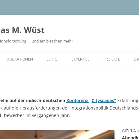
eas M. Wüst
tionsforschung … und ein bisschen mehr
PUBLIKATIONEN
LEHRE
EXPERTISE
PROJEKTE
DA
PROJEKT REPCHANC
PROJEKT MIGRANT 
elhi auf der indisch-deutschen
Konferenz „Cityscapes“
Erfahrunge
lick auf die Herausforderungen der Integrationspolitik Deutschlan
 -bewerber im vergangenen Jahr.
Am 12. 
Abendka